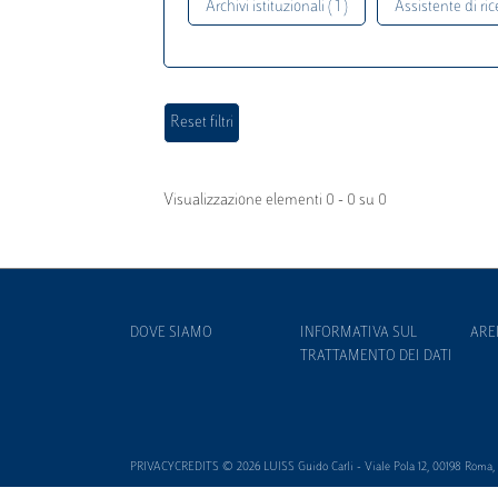
Archivi istituzionali ( 1 )
Assistente di rice
Visualizzazione elementi 0 - 0 su 0
DOVE SIAMO
INFORMATIVA SUL
ARE
TRATTAMENTO DEI DATI
PRIVACYCREDITS © 2026 LUISS Guido Carli - Viale Pola 12, 00198 Roma, It