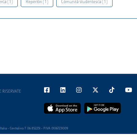
rca ( 1 )
Repertori ( 1 )
Comunità studentesca ( 1 )
E RISERVATE
alia - Centralino T 06 852251 - P.IVA 01067231009