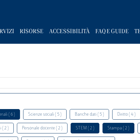
RVIZI
RISORSE
ACCESSIBILITÀ
FAQ E GUIDE
T
nali ( 6 )
Scienze sociali ( 5 )
Banche dati ( 5 )
Diritto ( 4 )
 ( 2 )
Personale docente ( 2 )
STEM ( 2 )
Stampa ( 2 )