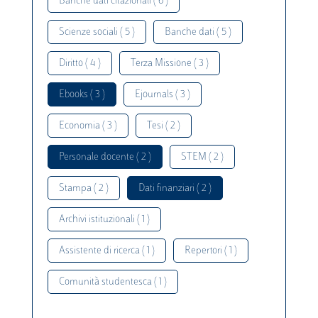
Banche dati citazionali ( 6 )
Scienze sociali ( 5 )
Banche dati ( 5 )
Diritto ( 4 )
Terza Missione ( 3 )
Ebooks ( 3 )
Ejournals ( 3 )
Economia ( 3 )
Tesi ( 2 )
Personale docente ( 2 )
STEM ( 2 )
Stampa ( 2 )
Dati finanziari ( 2 )
Archivi istituzionali ( 1 )
Assistente di ricerca ( 1 )
Repertori ( 1 )
Comunità studentesca ( 1 )