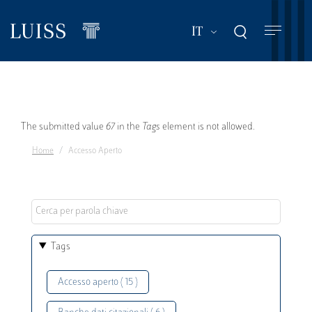
Salta
al
Mostra ulteriori a
IT
contenuto
principale
Messaggio
The submitted value
67
in the
Tags
element is not allowed.
Home
Accesso Aperto
di
errore
Tags
Accesso aperto ( 15 )