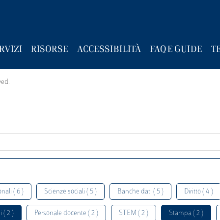
RVIZI
RISORSE
ACCESSIBILITÀ
FAQ E GUIDE
T
wed.
nali ( 6 )
Scienze sociali ( 5 )
Banche dati ( 5 )
Diritto ( 4 )
 ( 2 )
Personale docente ( 2 )
STEM ( 2 )
Stampa ( 2 )