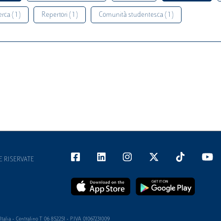
rca ( 1 )
Repertori ( 1 )
Comunità studentesca ( 1 )
E RISERVATE
alia - Centralino T 06 852251 - P.IVA 01067231009