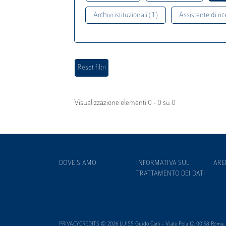
Archivi istituzionali ( 1 )
Assistente di rice
Visualizzazione elementi 0 - 0 su 0
DOVE SIAMO
INFORMATIVA SUL
ARE
TRATTAMENTO DEI DATI
PRIVACYCREDITS © 2026 LUISS Guido Carli - Viale Pola 12, 00198 Roma, It