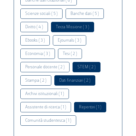
Banche dati citazionali ( 6 )
Scienze sociali ( 5 )
Banche dati ( 5 )
Diritto ( 4 )
Terza Missione ( 3 )
Ebooks ( 3 )
Ejournals ( 3 )
Economia ( 3 )
Tesi ( 2 )
Personale docente ( 2 )
STEM ( 2 )
Stampa ( 2 )
Dati finanziari ( 2 )
Archivi istituzionali ( 1 )
Assistente di ricerca ( 1 )
Repertori ( 1 )
Comunità studentesca ( 1 )