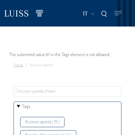
Salta
al
Mostra ulteriori a
IT
contenuto
principale
Messaggio
The submitted value
67
in the
Tags
element is not allowed.
Home
Accesso Aperto
di
errore
Tags
Accesso aperto ( 15 )