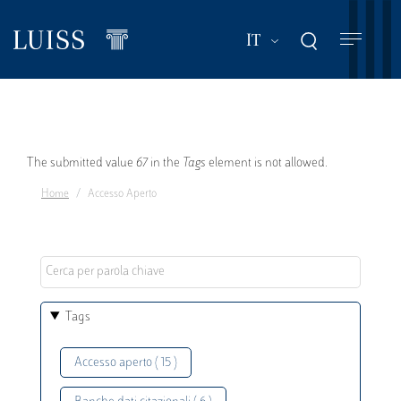
Salta
al
Mostra ulteriori a
IT
contenuto
principale
Messaggio
The submitted value
67
in the
Tags
element is not allowed.
Home
Accesso Aperto
di
errore
Tags
Accesso aperto ( 15 )