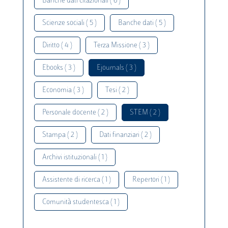
Banche dati citazionali ( 6 )
Scienze sociali ( 5 )
Banche dati ( 5 )
Diritto ( 4 )
Terza Missione ( 3 )
Ebooks ( 3 )
Ejournals ( 3 )
Economia ( 3 )
Tesi ( 2 )
Personale docente ( 2 )
STEM ( 2 )
Stampa ( 2 )
Dati finanziari ( 2 )
Archivi istituzionali ( 1 )
Assistente di ricerca ( 1 )
Repertori ( 1 )
Comunità studentesca ( 1 )