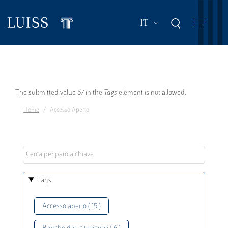
Salta
al
Mostra ulteriori a
IT
contenuto
principale
Messaggio
The submitted value
67
in the
Tags
element is not allowed.
Home
Accesso Aperto
di
errore
Tags
Accesso aperto ( 15 )