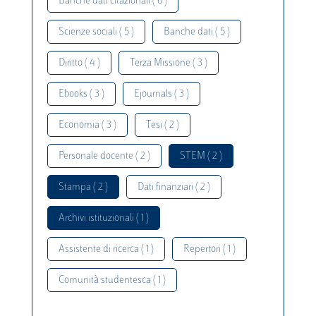
Banche dati citazionali ( 6 )
Scienze sociali ( 5 )
Banche dati ( 5 )
Diritto ( 4 )
Terza Missione ( 3 )
Ebooks ( 3 )
Ejournals ( 3 )
Economia ( 3 )
Tesi ( 2 )
Personale docente ( 2 )
STEM ( 2 )
Stampa ( 2 )
Dati finanziari ( 2 )
Archivi istituzionali ( 1 )
Assistente di ricerca ( 1 )
Repertori ( 1 )
Comunità studentesca ( 1 )