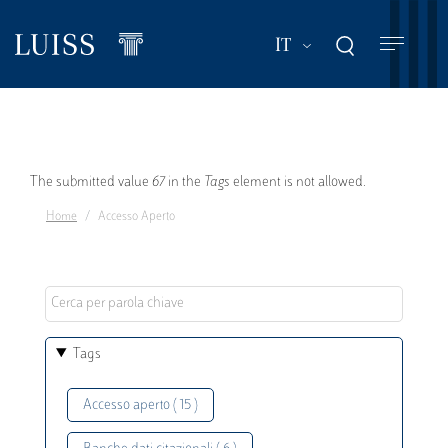
Salta
al
Mostra ulteriori a
IT
contenuto
principale
Messaggio
The submitted value
67
in the
Tags
element is not allowed.
Home
Accesso Aperto
di
errore
Tags
Accesso aperto ( 15 )