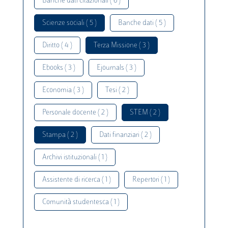
Banche dati citazionali ( 6 )
Scienze sociali ( 5 )
Banche dati ( 5 )
Diritto ( 4 )
Terza Missione ( 3 )
Ebooks ( 3 )
Ejournals ( 3 )
Economia ( 3 )
Tesi ( 2 )
Personale docente ( 2 )
STEM ( 2 )
Stampa ( 2 )
Dati finanziari ( 2 )
Archivi istituzionali ( 1 )
Assistente di ricerca ( 1 )
Repertori ( 1 )
Comunità studentesca ( 1 )