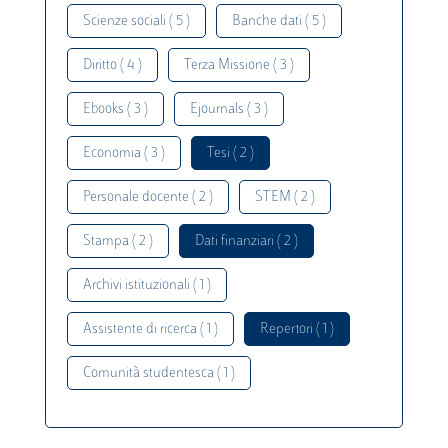
Scienze sociali ( 5 )
Banche dati ( 5 )
Diritto ( 4 )
Terza Missione ( 3 )
Ebooks ( 3 )
Ejournals ( 3 )
Economia ( 3 )
Tesi ( 2 )
Personale docente ( 2 )
STEM ( 2 )
Stampa ( 2 )
Dati finanziari ( 2 )
Archivi istituzionali ( 1 )
Assistente di ricerca ( 1 )
Repertori ( 1 )
Comunità studentesca ( 1 )