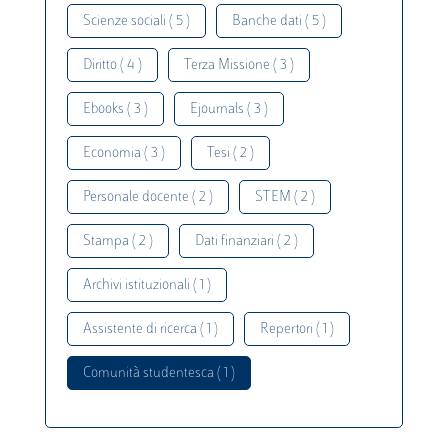
Scienze sociali ( 5 )
Banche dati ( 5 )
Diritto ( 4 )
Terza Missione ( 3 )
Ebooks ( 3 )
Ejournals ( 3 )
Economia ( 3 )
Tesi ( 2 )
Personale docente ( 2 )
STEM ( 2 )
Stampa ( 2 )
Dati finanziari ( 2 )
Archivi istituzionali ( 1 )
Assistente di ricerca ( 1 )
Repertori ( 1 )
Comunità studentesca ( 1 )