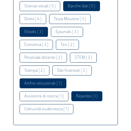
Scienze sociali ( 5 )
Banche dati ( 5 )
Diritto ( 4 )
Terza Missione ( 3 )
Ebooks ( 3 )
Ejournals ( 3 )
Economia ( 3 )
Tesi ( 2 )
Personale docente ( 2 )
STEM ( 2 )
Stampa ( 2 )
Dati finanziari ( 2 )
Archivi istituzionali ( 1 )
Assistente di ricerca ( 1 )
Repertori ( 1 )
Comunità studentesca ( 1 )