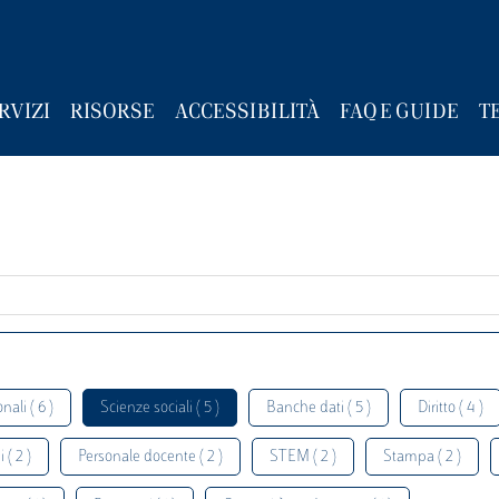
RVIZI
RISORSE
ACCESSIBILITÀ
FAQ E GUIDE
T
nali ( 6 )
Scienze sociali ( 5 )
Banche dati ( 5 )
Diritto ( 4 )
 ( 2 )
Personale docente ( 2 )
STEM ( 2 )
Stampa ( 2 )