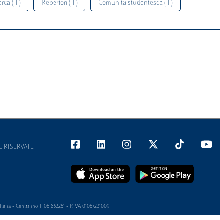
rca ( 1 )
Repertori ( 1 )
Comunità studentesca ( 1 )
E RISERVATE
alia - Centralino T 06 852251 - P.IVA 01067231009