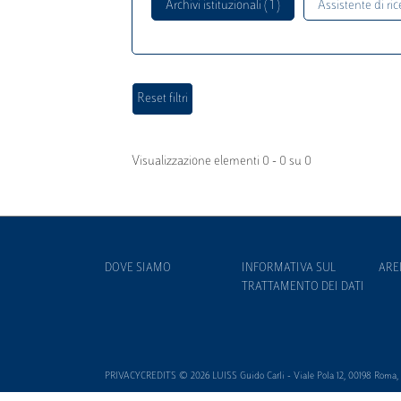
Archivi istituzionali ( 1 )
Assistente di rice
Visualizzazione elementi 0 - 0 su 0
DOVE SIAMO
INFORMATIVA SUL
ARE
TRATTAMENTO DEI DATI
PRIVACYCREDITS © 2026 LUISS Guido Carli - Viale Pola 12, 00198 Roma, It