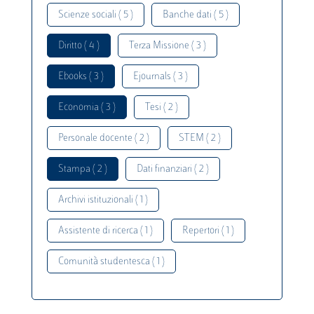
Scienze sociali ( 5 )
Banche dati ( 5 )
Diritto ( 4 )
Terza Missione ( 3 )
Ebooks ( 3 )
Ejournals ( 3 )
Economia ( 3 )
Tesi ( 2 )
Personale docente ( 2 )
STEM ( 2 )
Stampa ( 2 )
Dati finanziari ( 2 )
Archivi istituzionali ( 1 )
Assistente di ricerca ( 1 )
Repertori ( 1 )
Comunità studentesca ( 1 )