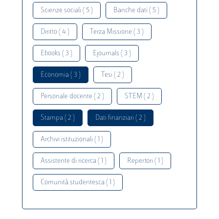
Scienze sociali ( 5 )
Banche dati ( 5 )
Diritto ( 4 )
Terza Missione ( 3 )
Ebooks ( 3 )
Ejournals ( 3 )
Economia ( 3 )
Tesi ( 2 )
Personale docente ( 2 )
STEM ( 2 )
Stampa ( 2 )
Dati finanziari ( 2 )
Archivi istituzionali ( 1 )
Assistente di ricerca ( 1 )
Repertori ( 1 )
Comunità studentesca ( 1 )