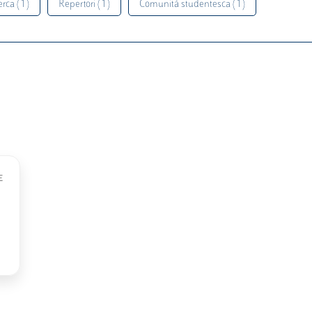
rca ( 1 )
Repertori ( 1 )
Comunità studentesca ( 1 )
E