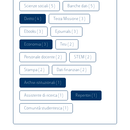
Scienze sociali ( 5 )
Banche dati ( 5 )
Diritto ( 4 )
Terza Missione ( 3 )
Ebooks ( 3 )
Ejournals ( 3 )
Economia ( 3 )
Tesi ( 2 )
Personale docente ( 2 )
STEM ( 2 )
Stampa ( 2 )
Dati finanziari ( 2 )
Archivi istituzionali ( 1 )
Assistente di ricerca ( 1 )
Repertori ( 1 )
Comunità studentesca ( 1 )