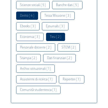
Scienze sociali ( 5 )
Banche dati ( 5 )
Diritto ( 4 )
Terza Missione ( 3 )
Ebooks ( 3 )
Ejournals ( 3 )
Economia ( 3 )
Tesi ( 2 )
Personale docente ( 2 )
STEM ( 2 )
Stampa ( 2 )
Dati finanziari ( 2 )
Archivi istituzionali ( 1 )
Assistente di ricerca ( 1 )
Repertori ( 1 )
Comunità studentesca ( 1 )