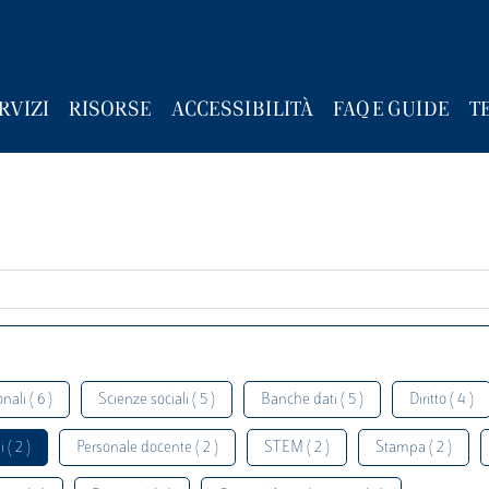
RVIZI
RISORSE
ACCESSIBILITÀ
FAQ E GUIDE
T
nali ( 6 )
Scienze sociali ( 5 )
Banche dati ( 5 )
Diritto ( 4 )
 ( 2 )
Personale docente ( 2 )
STEM ( 2 )
Stampa ( 2 )