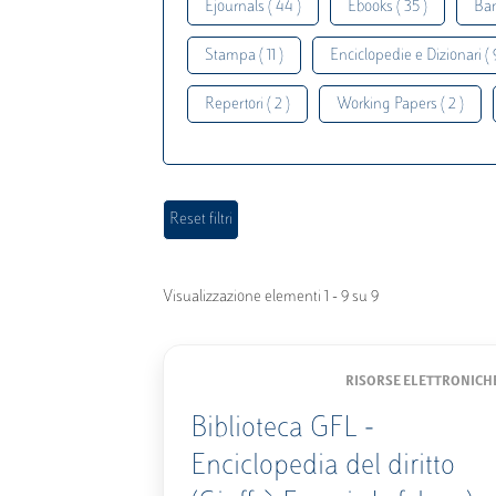
Ejournals ( 44 )
Ebooks ( 35 )
Ban
Stampa ( 11 )
Enciclopedie e Dizionari ( 
Repertori ( 2 )
Working Papers ( 2 )
Visualizzazione elementi 1 - 9 su 9
RISORSE ELETTRONICH
Biblioteca GFL -
Enciclopedia del diritto