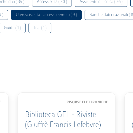
che dati ( 34 )
Accessibilità ( 30 )
Assistente di ricerca ( 26 )
9 )
Utenza iscritta - accesso remoto ( 9 )
Banche dati citazionali ( 8
Guide ( 1 )
Trial ( 1 )
E
RISORSE ELETTRONICHE
Biblioteca GFL - Riviste
(Giuffrè Francis Lefebvre)