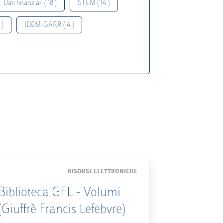
Dati finanziari ( 18 )
STEM ( 14 )
 )
IDEM-GARR ( 4 )
RISORSE ELETTRONICHE
Biblioteca GFL - Volumi
(Giuffrè Francis Lefebvre)