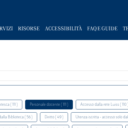
RVIZI
RISORSE
ACCESSIBILITÀ
FAQ E GUIDE
T
sca ( 111 )
Personale docente ( 111 )
Accesso dalla rete Luiss ( 110 
lla Biblioteca ( 56 )
Diritto ( 49 )
Utenza iscritta - accesso solo dal