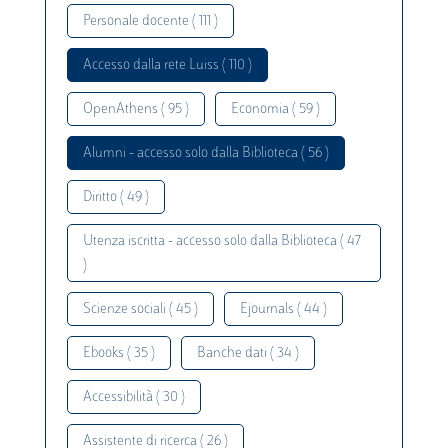
Personale docente ( 111 )
Accesso dalla rete Luiss ( 110 )
OpenAthens ( 95 )
Economia ( 59 )
Alumni - accesso solo dalla Biblioteca ( 56 )
Diritto ( 49 )
Utenza iscritta - accesso solo dalla Biblioteca ( 47
)
Scienze sociali ( 45 )
Ejournals ( 44 )
Ebooks ( 35 )
Banche dati ( 34 )
Accessibilità ( 30 )
Assistente di ricerca ( 26 )