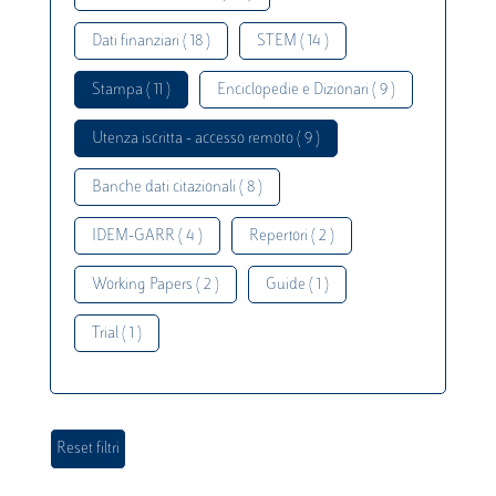
Dati finanziari ( 18 )
STEM ( 14 )
Stampa ( 11 )
Enciclopedie e Dizionari ( 9 )
Utenza iscritta - accesso remoto ( 9 )
Banche dati citazionali ( 8 )
IDEM-GARR ( 4 )
Repertori ( 2 )
Working Papers ( 2 )
Guide ( 1 )
Trial ( 1 )