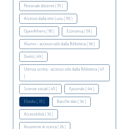
Personale docente ( 111 )
Accesso dalla rete Luiss ( 110 )
OpenAthens ( 95 )
Economia ( 59 )
Alumni - accesso solo dalla Biblioteca ( 56 )
Diritto ( 49 )
Utenza iscritta - accesso solo dalla Biblioteca ( 47
)
Scienze sociali ( 45 )
Ejournals ( 44 )
Ebooks ( 35 )
Banche dati ( 34 )
Accessibilità ( 30 )
Assistente di ricerca ( 26 )