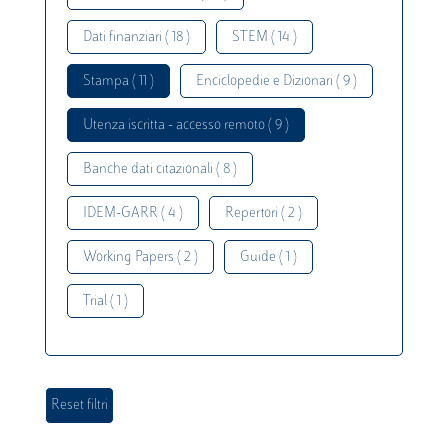
Dati finanziari ( 18 )
STEM ( 14 )
Stampa ( 11 )
Enciclopedie e Dizionari ( 9 )
Utenza iscritta - accesso remoto ( 9 )
Banche dati citazionali ( 8 )
IDEM-GARR ( 4 )
Repertori ( 2 )
Working Papers ( 2 )
Guide ( 1 )
Trial ( 1 )