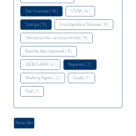
Dati finanziari ( 18 )
STEM ( 14 )
Stampa ( 11 )
Enciclopedie e Dizionari ( 9 )
Utenza iscritta - accesso remoto ( 9 )
Banche dati citazionali ( 8 )
IDEM-GARR ( 4 )
Repertori ( 2 )
Working Papers ( 2 )
Guide ( 1 )
Trial ( 1 )