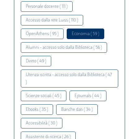
Personale docente ( 111 )
Accesso dalla rete Luiss ( 110 )
OpenAthens ( 95 )
Economia ( 59 )
Alumni - accesso solo dalla Biblioteca ( 56 )
Diritto ( 49 )
Utenza iscritta - accesso solo dalla Biblioteca ( 47
)
Scienze sociali ( 45 )
Ejournals ( 44 )
Ebooks ( 35 )
Banche dati ( 34 )
Accessibilità ( 30 )
Assistente di ricerca ( 26 )