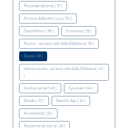
Personale docente ( 111 )
Accesso dalla rete Luiss ( 110 )
OpenAthens ( 95 )
Economia ( 59 )
Alumni - accesso solo dalla Biblioteca ( 56 )
Diritto ( 49 )
Utenza iscritta - accesso solo dalla Biblioteca ( 47
)
Scienze sociali ( 45 )
Ejournals ( 44 )
Ebooks ( 35 )
Banche dati ( 34 )
Accessibilità ( 30 )
Assistente di ricerca ( 26 )