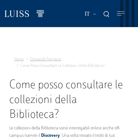
Salta
al
Mostra ulteriori a
IT
contenuto
principale
Home
Domande Frequenti
Come Posso Consultare Le Collezioni Della Biblioteca?
Come posso consultare le
collezioni della
Biblioteca?
Le collezioni della Biblioteca sono interrogabili online anche off-
campus tramite il
Discovery
. Una volta trovato il titolo di tuo