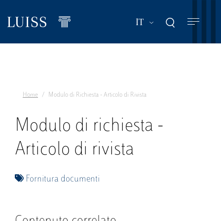
Salta
al
Mostra ulteriori a
IT
contenuto
principale
Home
Modulo di Richiesta - Articolo di Rivista
Modulo di richiesta -
Articolo di rivista
Fornitura documenti