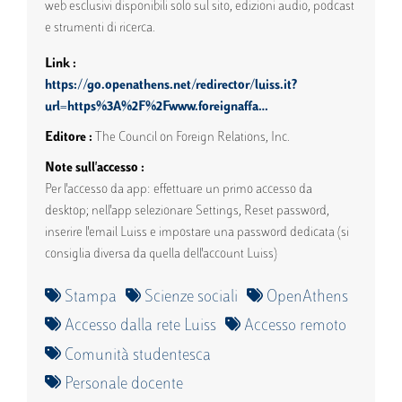
web esclusivi disponibili solo sul sito, edizioni audio, podcast
e strumenti di ricerca.
Link
https://go.openathens.net/redirector/luiss.it?
url=https%3A%2F%2Fwww.foreignaffa…
Editore
The Council on Foreign Relations, Inc.
Note sull'accesso
Per l'accesso da app: effettuare un primo accesso da
desktop; nell'app selezionare Settings, Reset password,
inserire l'email Luiss e impostare una password dedicata (si
consiglia diversa da quella dell'account Luiss)
Stampa
Scienze sociali
OpenAthens
Accesso dalla rete Luiss
Accesso remoto
Comunità studentesca
Personale docente