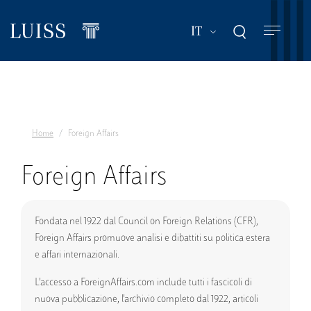
Salta
al
Mostra ulteriori a
IT
contenuto
principale
Home
Foreign Affairs
Foreign Affairs
Fondata nel 1922 dal Council on Foreign Relations (CFR),
Foreign Affairs promuove analisi e dibattiti su politica estera
e affari internazionali.
L'accesso a ForeignAffairs.com include tutti i fascicoli di
nuova pubblicazione, l'archivio completo dal 1922, articoli