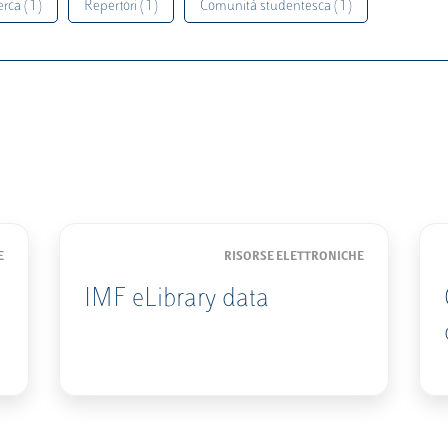
rca ( 1 )
Repertori ( 1 )
Comunità studentesca ( 1 )
E
RISORSE ELETTRONICHE
IMF eLibrary data