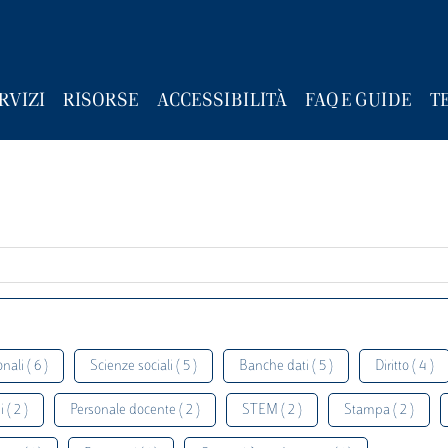
RVIZI
RISORSE
ACCESSIBILITÀ
FAQ E GUIDE
T
nali ( 6 )
Scienze sociali ( 5 )
Banche dati ( 5 )
Diritto ( 4 )
 ( 2 )
Personale docente ( 2 )
STEM ( 2 )
Stampa ( 2 )