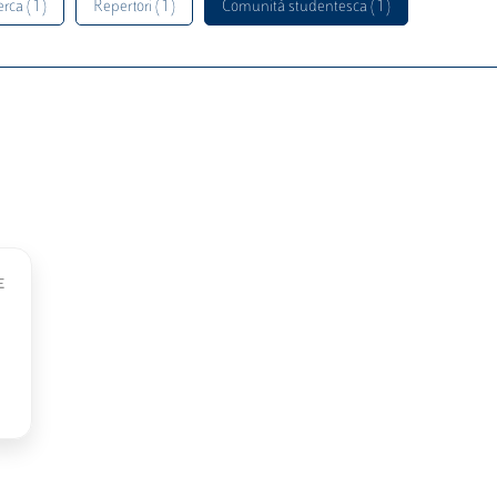
rca ( 1 )
Repertori ( 1 )
Comunità studentesca ( 1 )
E