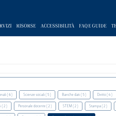
RVIZI
RISORSE
ACCESSIBILITÀ
FAQ E GUIDE
T
nali ( 6 )
Scienze sociali ( 5 )
Banche dati ( 5 )
Diritto ( 4 )
 ( 2 )
Personale docente ( 2 )
STEM ( 2 )
Stampa ( 2 )