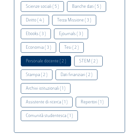
Scienze sociali ( 5 )
Banche dati ( 5 )
Diritto ( 4 )
Terza Missione ( 3 )
Ebooks ( 3 )
Ejournals ( 3 )
Economia ( 3 )
Tesi ( 2 )
Personale docente ( 2 )
STEM ( 2 )
Stampa ( 2 )
Dati finanziari ( 2 )
Archivi istituzionali ( 1 )
Assistente di ricerca ( 1 )
Repertori ( 1 )
Comunità studentesca ( 1 )