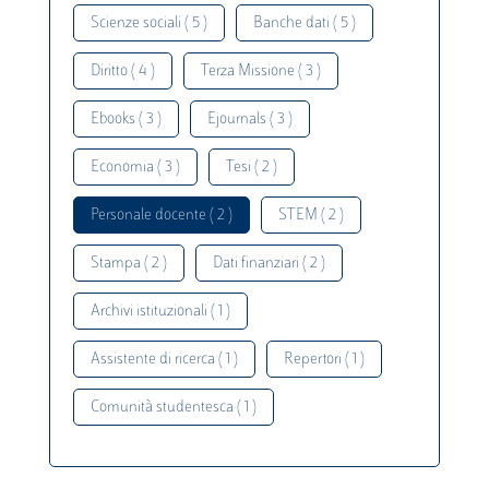
Scienze sociali ( 5 )
Banche dati ( 5 )
Diritto ( 4 )
Terza Missione ( 3 )
Ebooks ( 3 )
Ejournals ( 3 )
Economia ( 3 )
Tesi ( 2 )
Personale docente ( 2 )
STEM ( 2 )
Stampa ( 2 )
Dati finanziari ( 2 )
Archivi istituzionali ( 1 )
Assistente di ricerca ( 1 )
Repertori ( 1 )
Comunità studentesca ( 1 )