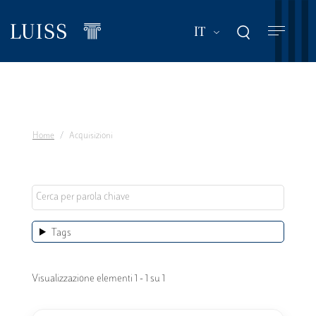
Salta
al
Mostra ulteriori a
IT
contenuto
principale
Home
Acquisizioni
Tags
Visualizzazione elementi 1 - 1 su 1