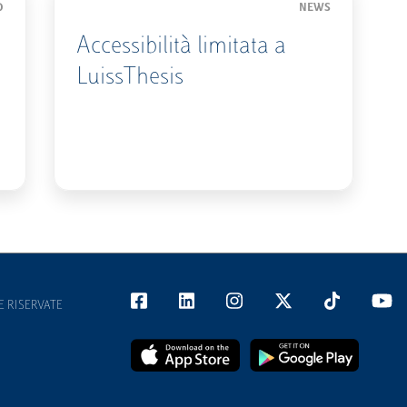
O
NEWS
Accessibilità limitata a
LuissThesis
E RISERVATE