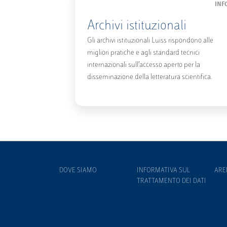
INF
Archivi istituzionali
Gli archivi istituzionali Luiss rispondono alle
migliori pratiche e agli standard tecnici
internazionali sull’accesso aperto per la
disseminazione della letteratura scientifica.
DOVE SIAMO
INFORMATIVA SUL
ARE
TRATTAMENTO DEI DATI