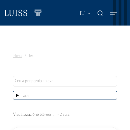
Salta
al
Mostra ulteriori a
IT
contenuto
principale
Home
Tesi
Tags
Visualizzazione elementi 1 - 2 su 2