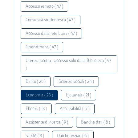
Accesso remoto ( 47 )
Comunità studentesca ( 47 )
Accesso dalla rete Luiss ( 47 )
OpenAthens ( 47 )
Utenza iscritta - accesso solo dalla Biblioteca ( 47
)
Diritto ( 25 )
Scienze sociali ( 24 )
Economia ( 23 )
Ejournals ( 21 )
Ebooks ( 18 )
Accessibilità ( 17 )
Assistente di ricerca ( 9 )
Banche dati ( 8 )
STEM ( 8 )
Dati finanziari ( 6 )