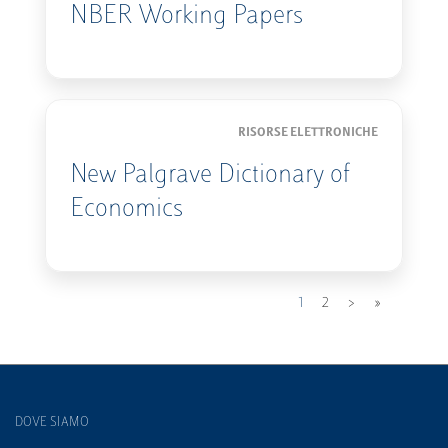
NBER Working Papers
RISORSE ELETTRONICHE
New Palgrave Dictionary of
Economics
Pagina successi
Ultima pag
Pagina
1
Pagina
2
>
»
attuale
DOVE SIAMO