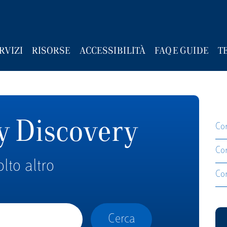
RVIZI
RISORSE
ACCESSIBILITÀ
FAQ E GUIDE
T
y Discovery
Co
Con
olto altro
Co
Cerca