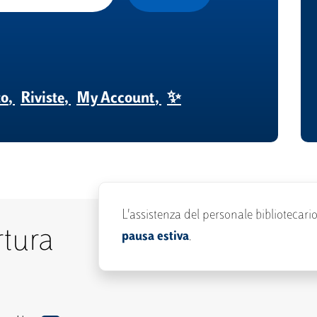
to
Riviste
My Account
✨
L'assistenza del personale bibliotecari
rtura
pausa estiva
.