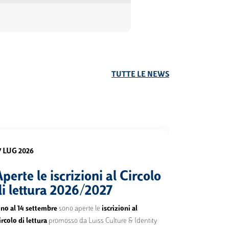
TUTTE LE NEWS
7 LUG 2026
27 LUG 2026
perte le iscrizioni al Circolo
Oxford 
di lettura 2026/2027
trial
ino al 14 settembre
sono aperte le
iscrizioni al
È attivo il trial
ircolo di lettura
promosso da Luiss Culture & Identity
che offre bibl