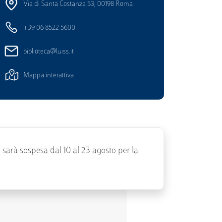
Via di Santa Costanza 53, 00198 Roma
+39 06 8522 5600
biblioteca@luiss.it
Mappa interattiva
o sarà sospesa dal 10 al 23 agosto per la