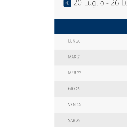
20 Luglio - 26 L
<<
LUN 20
MAR 21
MER 22
GIO 23
VEN 24
SAB 25