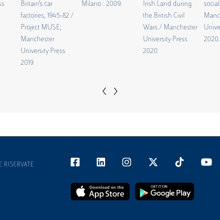
‹
›
E RISERVATE