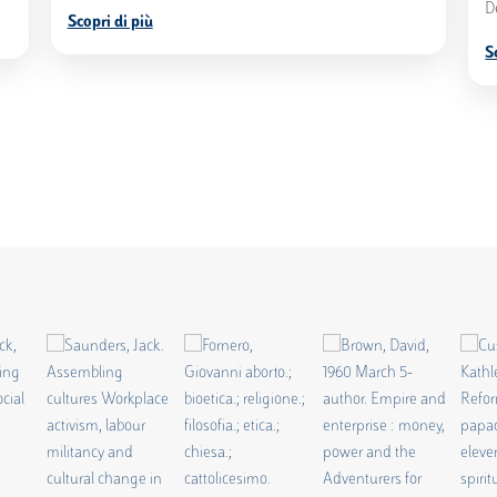
D
Scopri di più
S