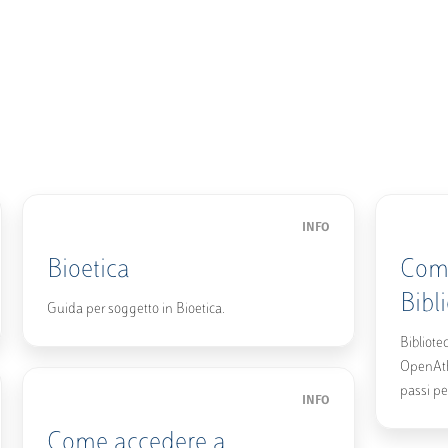
INFO
Bioetica
Come
Bibl
Guida per soggetto in Bioetica.
Bibliote
OpenAth
passi pe
INFO
Come accedere a