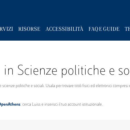
RVIZI
RISORSE
ACCESSIBILITÀ
FAQ E GUIDE
T
 in Scienze politiche e so
le scienze politiche e sociali. Usala per trovare titoli fisici ed elettronici compr
OpenAthens
: cerca Luiss e inserisci il tuo account istituzionale.