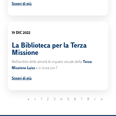
Scopri di più
19 DIC 2022
La Biblioteca per la Terza
Missione
Nell’ambito delle attività di impatto sociale della
Terza
Missione Luiss
e in linea con l’
Scopri di più
Prima pagina
Pagina precedente
Pagina succe
Ultima p
«
<
Pagina
1
Pagina
2
Pagina
3
Pagina
4
Pagina
5
Pagina
6
Pagina
7
Pagina
8
>
»
attuale