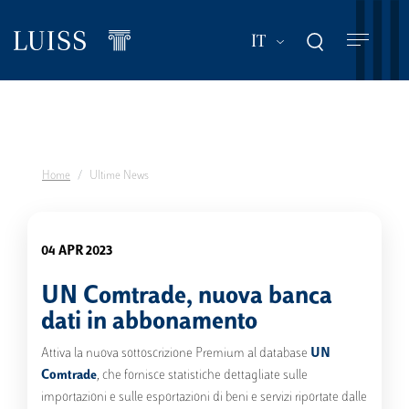
Salta
al
Mostra ulteriori a
IT
contenuto
principale
Home
Ultime News
04 APR 2023
UN Comtrade, nuova banca
dati in abbonamento
Attiva la nuova sottoscrizione Premium al database
UN
Comtrade
, che fornisce statistiche dettagliate sulle
importazioni e sulle esportazioni di beni e servizi riportate dalle