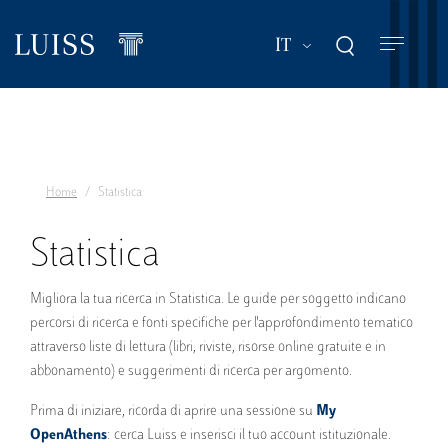
Salta
al
Mostra ulteriori a
IT
contenuto
principale
Home
Statistica
Statistica
Migliora la tua ricerca in Statistica. Le guide per soggetto indicano
percorsi di ricerca e fonti specifiche per l'approfondimento tematico
attraverso liste di lettura (libri, riviste, risorse online gratuite e in
abbonamento) e suggerimenti di ricerca per argomento.
Prima di iniziare, ricorda di aprire una sessione su
My
OpenAthens
: cerca Luiss e inserisci il tuo account istituzionale.