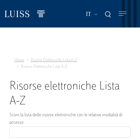
Salta
al
Mostra ulteriori a
IT
contenuto
principale
Home
Risorse Elettroniche Lista A-Z
Risorse Elettroniche Lista A-Z
Risorse elettroniche Lista
A-Z
Scorri la lista delle risorse elettroniche con le relative modalità di
accesso