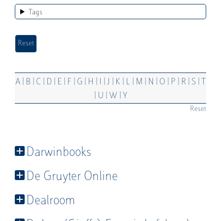
Tags
|
|
|
|
|
|
|
|
|
|
|
|
|
|
|
|
|
|
A
B
C
D
E
F
G
H
I
J
K
L
M
N
O
P
R
S
T
|
|
|
U
W
Y
Reset
Darwinbooks
De Gruyter Online
Dealroom