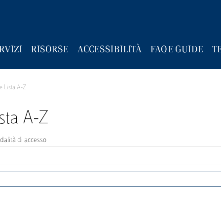
RVIZI
RISORSE
ACCESSIBILITÀ
FAQ E GUIDE
T
e Lista A-Z
ista A-Z
odalità di accesso