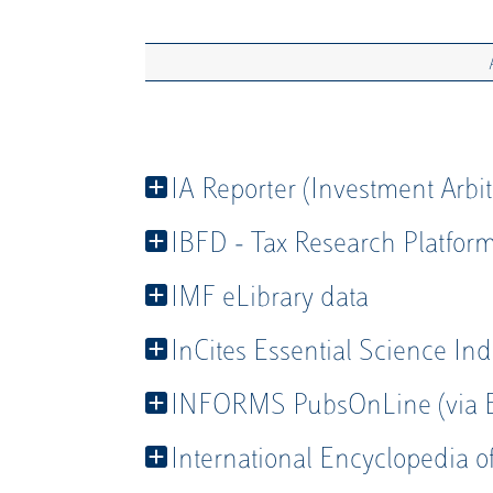
IA Reporter (Investment Arbit
IBFD - Tax Research Platfor
IMF eLibrary data
InCites Essential Science Ind
INFORMS PubsOnLine (via
International Encyclopedia of