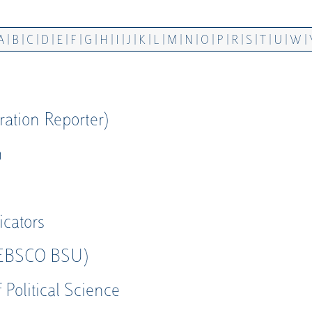
|
|
|
|
|
|
|
|
|
|
|
|
|
|
|
|
|
|
|
|
|
A
B
C
D
E
F
G
H
I
J
K
L
M
N
O
P
R
S
T
U
W
ration Reporter)
m
icators
 EBSCO BSU)
 Political Science