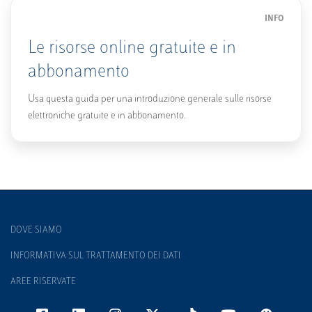
INFO
Le risorse online gratuite e in
abbonamento
Usa questa guida per una introduzione generale sulle risorse
elettroniche gratuite e in abbonamento.
DOVE SIAMO
INFORMATIVA SUL TRATTAMENTO DEI DATI
AREE RISERVATE