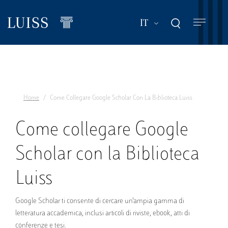
Salta
al
Mostra ulteriori a
IT
contenuto
principale
Home
Come Collegare Google Scholar Con La Biblioteca Luiss
Come collegare Google
Scholar con la Biblioteca
Luiss
Google Scholar ti consente di cercare un'ampia gamma di
letteratura accademica, inclusi articoli di riviste, ebook, atti di
conferenze e tesi.