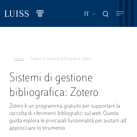
Salta
al
Mostra ulteriori a
IT
contenuto
principale
Home
Sistemi di Gestione Bibliografica: Zotero
Sistemi di gestione
bibliografica: Zotero
Zotero
è un programma gratuito per supportare la
raccolta di riferimenti bibliografici sul web. Questa
guida esplora le principali funzionalità per aiutarti ad
approcciare lo strumento